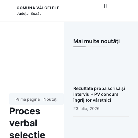
COMUNA VÂLCELELE
și serviciile publice
Județul
Buzău
Mai multe noutăți
Rezultate proba scrisă și
interviu + PV concurs
Prima pagină
Noutăți
îngrijitor vârstnici
Proces
23 Iulie, 2026
verbal
selecție