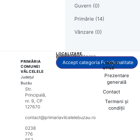
Guvern (0)
Primărie (14)
Vânzare (0)
LOCALIZARE
Acest conținut este blocat până când acceptați categoria corespunzătoare de cookie-uri.
PRIMĂRIA
Accept categoria Funcționalitate
LINKURI
COMUNEI
UTILE
VÂLCELELE
Prezentare
Județul
generală
Buzău
Str.
Contact
Principală,
nr. 9, CP
Termeni și
127670
condiții
contact@primariavilcelelebuzau.ro
0238
776
857