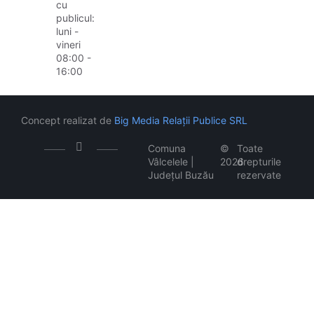
cu
publicul:
luni -
vineri
08:00 -
16:00
Concept realizat de
Big Media Relații Publice SRL
Comuna
©
Toate
Vâlcelele |
2026
drepturile
Județul Buzău
rezervate