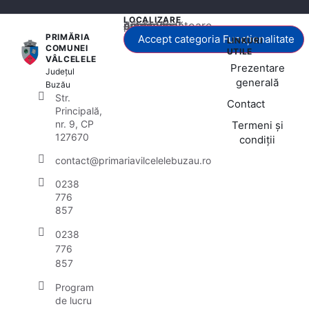
LOCALIZARE
Acest conținut este blocat până când acceptați categoria corespunzătoare de cookie-uri.
PRIMĂRIA
Accept categoria Funcționalitate
LINKURI
COMUNEI
UTILE
VÂLCELELE
Prezentare
Județul
generală
Buzău
Str.
Contact
Principală,
nr. 9, CP
Termeni și
127670
condiții
contact@primariavilcelelebuzau.ro
0238
776
857
0238
776
857
Program
de lucru