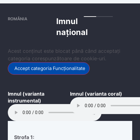
ROMÂNIA
Imnul
național
Acest conținut este blocat până când acceptați
categoria corespunzătoare de cookie-uri.
Accept categoria Funcționalitate
Imnul (varianta
Imnul (varianta coral)
instrumental)
Strofa 1: