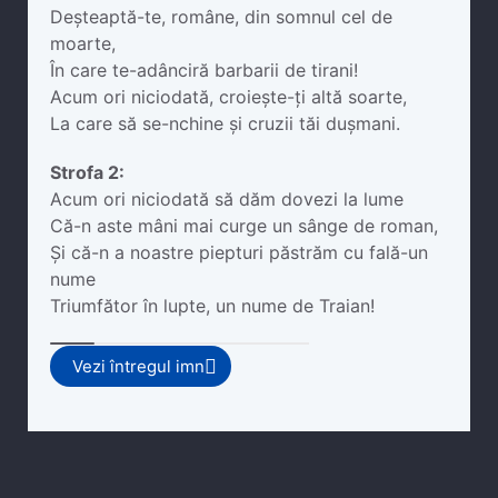
Deșteaptă-te, române, din somnul cel de
moarte,
În care te-adânciră barbarii de tirani!
Acum ori niciodată, croiește-ți altă soarte,
La care să se-nchine și cruzii tăi dușmani.
Strofa 2:
Acum ori niciodată să dăm dovezi la lume
Că-n aste mâni mai curge un sânge de roman,
Și că-n a noastre piepturi păstrăm cu fală-un
nume
Triumfător în lupte, un nume de Traian!
Vezi întregul imn