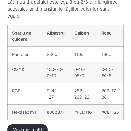
Lățimea drapelului este egală cu 2/3 din lungimea
acestuia, iar dimensiunile fâșiilor culorilor sunt
egale.
Spațiu de
Albastru
Galben
Roșu
culoare
Pantone
280c
116c
186c
CMYK
100-70-
0-10-
0-90-
0-10
95-0
80-5
RGB
0-43-
252-
206-17-
127
209-22
38
Hexazecimal
#002B7F
#FCD116
#CE1126
Vezi mai mult