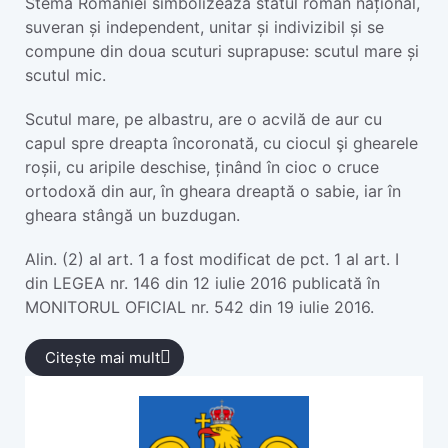
Stema României simbolizează statul român național,
suveran și independent, unitar și indivizibil și se
compune din doua scuturi suprapuse: scutul mare și
scutul mic.
Scutul mare, pe albastru, are o acvilă de aur cu
capul spre dreapta încoronată, cu ciocul şi ghearele
roșii, cu aripile deschise, ținând în cioc o cruce
ortodoxă din aur, în gheara dreaptă o sabie, iar în
gheara stângă un buzdugan.
Alin. (2) al art. 1 a fost modificat de pct. 1 al art. I
din LEGEA nr. 146 din 12 iulie 2016 publicată în
MONITORUL OFICIAL nr. 542 din 19 iulie 2016.
Citește mai mult