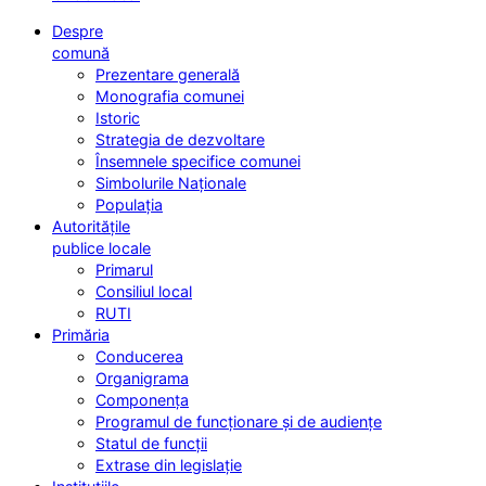
Despre
comună
Prezentare generală
Monografia comunei
Istoric
Strategia de dezvoltare
Însemnele specifice comunei
Simbolurile Naționale
Populația
Autoritățile
publice locale
Primarul
Consiliul local
RUTI
Primăria
Conducerea
Organigrama
Componența
Programul de funcționare și de audiențe
Statul de funcții
Extrase din legislație