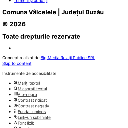
Termeni și condiții
Comuna Vâlcelele | Județul Buzău
© 2026
Toate drepturile rezervate
Concept realizat de
Big Media Relații Publice SRL
Skip to content
Instrumente de accesibilitate
Măriți textul
Micșorați textul
Alb-negru
Contrast ridicat
Contrast negativ
Fundal luminos
Link-uri subliniate
Font lizibil