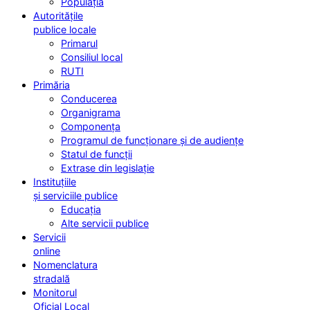
Populația
Autoritățile
publice locale
Primarul
Consiliul local
RUTI
Primăria
Conducerea
Organigrama
Componența
Programul de funcționare și de audiențe
Statul de funcții
Extrase din legislație
Instituțiile
și serviciile publice
Educația
Alte servicii publice
Servicii
online
Nomenclatura
stradală
Monitorul
Oficial Local