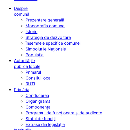
Despre
comună
Prezentare generală
Monografia comunei
Istoric
Strategia de dezvoltare
Însemnele specifice comunei
Simbolurile Naționale
Populația
Autoritățile
publice locale
Primarul
Consiliul local
RUTI
Primăria
Conducerea
Organigrama
Componența
Programul de funcționare și de audiențe
Statul de funcții
Extrase din legislație