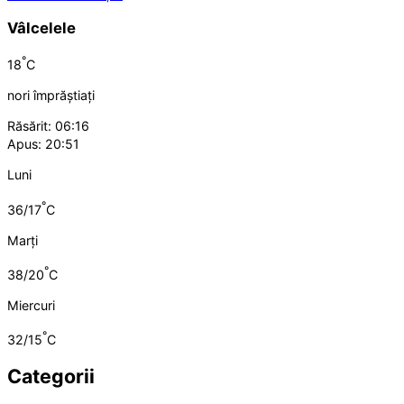
Vâlcelele
°
18
C
nori împrăștiați
Răsărit: 06:16
Apus: 20:51
Luni
°
36/17
C
Marți
°
38/20
C
Miercuri
°
32/15
C
Categorii