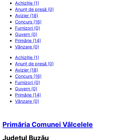
Achiziție (1)
Anunț de presă (0)
Avizier (18)
Concurs (16)
Furnizori (0)
Guvern (0)
Primărie (14)
Vânzare (0)
Achiziție (1)
Anunț de presă (0)
Avizier (18)
Concurs (16)
Furnizori (0)
Guvern (0)
Primărie (14)
Vânzare (0)
Primăria Comunei Vâlcelele
Județul
Buzău